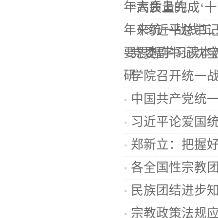
年大会上的...
“高质量完成‘
年来统一战线工..
《习近平总书
要思想学习读本
党委副书记沈
研
学院召开统一
中国共产党统
习近平论爱国统
郑新立：把握
各全国性宗教
民族团结进步
宗教政策法规